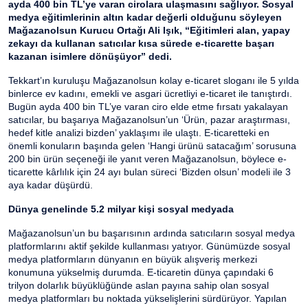
satıcıların hedef kitleye sosyal medyada ulaşmasını ve
yüklü miktarda satış yaparak ayda 400 bin TL’ye varan
cirolara ulaşmasını sağlıyor. Sosyal medya eğitimlerinin
altın kadar değerli olduğunu söyleyen Mağazanolsun
Kurucu Ortağı Ali Işık, “Eğitimleri alan, yapay zekayı da
kullanan satıcılar kısa sürede e-ticarette başarı
kazanan isimlere dönüşüyor” dedi.
Tekkart’ın kuruluşu Mağazanolsun kolay e-ticaret sloganı ile 5
yılda binlerce ev kadını, emekli ve asgari ücretliyi e-ticaret ile
tanıştırdı. Bugün ayda 400 bin TL’ye varan ciro elde etme
fırsatı yakalayan satıcılar, bu başarıya Mağazanolsun’un ‘Ürün,
pazar araştırması, hedef kitle analizi bizden’ yaklaşımı ile
ulaştı. E-ticaretteki en önemli konuların başında gelen ‘Hangi
ürünü satacağım’ sorusuna 200 bin ürün seçeneği ile yanıt
veren Mağazanolsun, böylece e-ticarette kârlılık için 24 ayı
bulan süreci ‘Bizden olsun’ modeli ile 3 aya kadar düşürdü.
Dünya genelinde 5.2 milyar kişi sosyal medyada
Mağazanolsun’un bu başarısının ardında satıcıların sosyal
medya platformlarını aktif şekilde kullanması yatıyor.
Günümüzde sosyal medya platformların dünyanın en büyük
alışveriş merkezi konumuna yükselmiş durumda. E-ticaretin